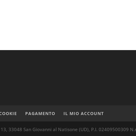
COOKIE
PAGAMENTO
IL MIO ACCOUNT
13, 33048 San Giovanni al Natisone (UD), P.I. 02409500309 N