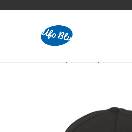
Home
/
Caps
/ Sonic Cap