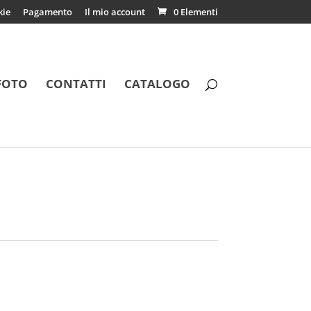
kie
Pagamento
Il mio account
0 Elementi
FOTO
CONTATTI
CATALOGO