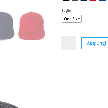
taglie
One Size
Sonic
Aggiungi a
Cap
quantità