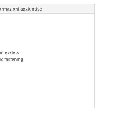
ormazioni aggiuntive
on eyelets
ic fastening