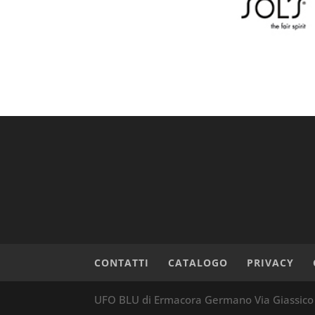
CONTATTI
CATALOGO
PRIVACY
UFO BLU di Ermacora Germano Via Giassico 