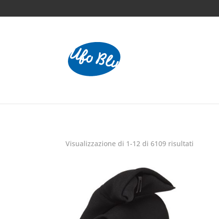
Home
/
Shirts
/ Men`s Long Sleeve Tailored Con
Visualizzazione di 1-12 di 6109 risultati