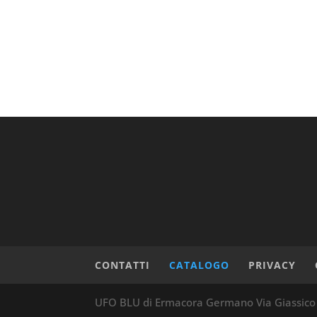
CONTATTI
CATALOGO
PRIVACY
UFO BLU di Ermacora Germano Via Giassico 