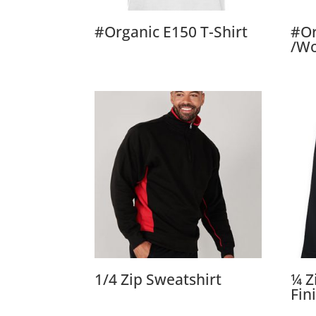
#Organic E150 T-Shirt
#Or
/W
1/4 Zip Sweatshirt
¼ Z
Fin