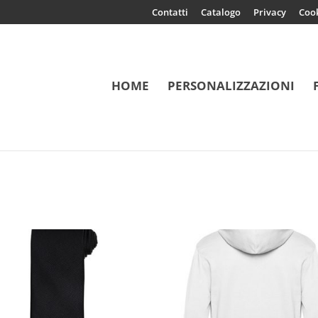
Contatti
Catalogo
Privacy
Coo
HOME
PERSONALIZZAZIONI
trast Ultimate Stretch Shirt