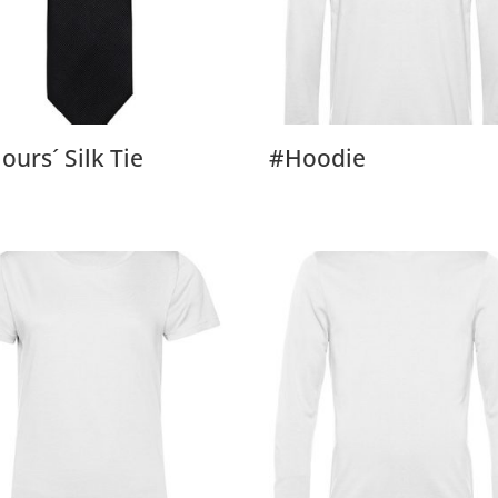
lours´ Silk Tie
#Hoodie