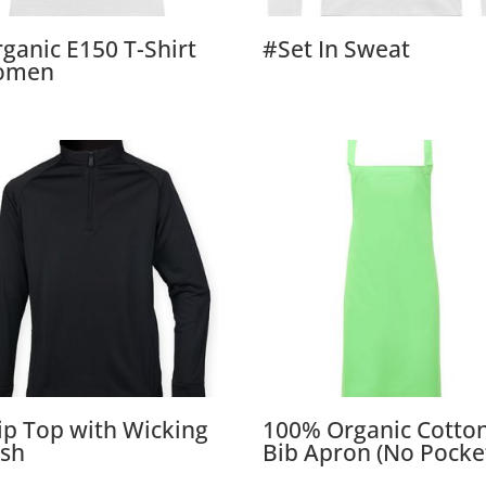
ganic E150 T-Shirt
#Set In Sweat
omen
ip Top with Wicking
100% Organic Cotto
ish
Bib Apron (No Pocke