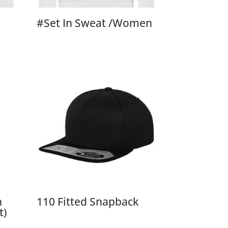
#Set In Sweat /Women
n
110 Fitted Snapback
t)