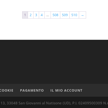
1
2
3
4
…
508
509
510
→
COOKIE
PAGAMENTO
IL MIO ACCOUNT
13, 33048 San Giovanni al Natisone (UD), P.I. 02409500309 N