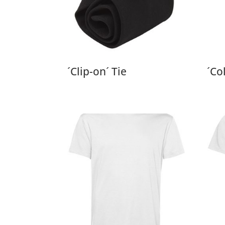
´Clip-on´ Tie
´Co