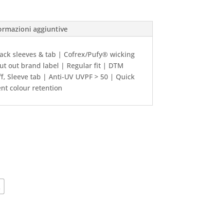
ormazioni aggiuntive
back sleeves & tab | Cofrex/Pufy® wicking
Cut out brand label | Regular fit | DTM
f, Sleeve tab | Anti-UV UVPF > 50 | Quick
ent colour retention
L