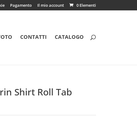
kie
Pagamento
Il mio account
0 Elementi
FOTO
CONTATTI
CATALOGO
n Shirt Roll Tab