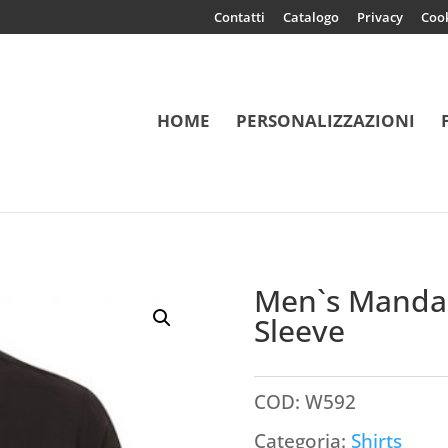
Contatti
Catalogo
Privacy
Coo
HOME
PERSONALIZZAZIONI
 Roll Tab Sleeve
Men`s Mandari
Sleeve
COD:
W592
Categoria:
Shirts