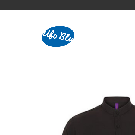
Home
/
Shirts
/ Men`s Mandarin Shirt