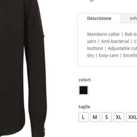
Descrizione
Inf
Mandarin collar | Roll-
yarn | Anti-bacterial | 
buttons | Adjustable cuf
dry | Easy-care | Excell
colori
taglie
L
M
S
XL
XX