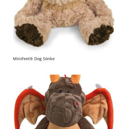
MiniFeet® Dog Sönke