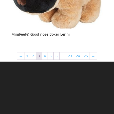
MiniFeet® Good nose Boxer Lenni
←
1
2
3
4
5
6
…
23
24
25
→